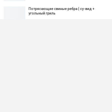
Потрясающие свиные ребра | су-вид +
угольный гриль
PREV
NEXT
1 из 579
Рецепт дня:
Киш с малиной
Шоколадные вареники с вишней