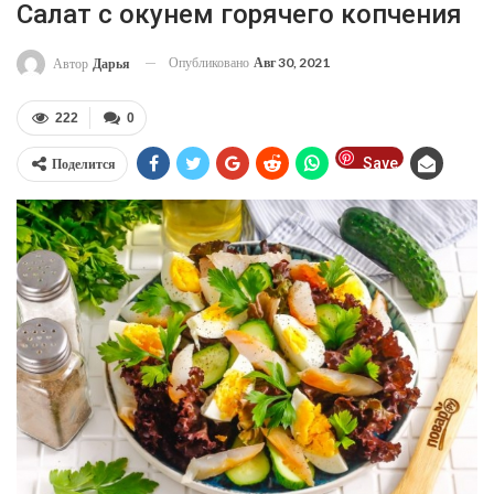
Cалат с окунем горячего копчения
Опубликовано
Авг 30, 2021
Автор
Дарья
222
0
Save
Поделится