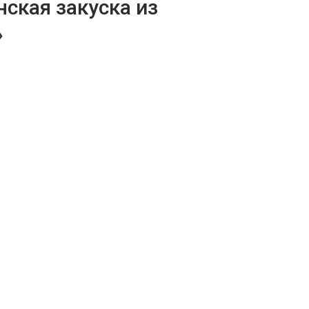
ская закуска из
»