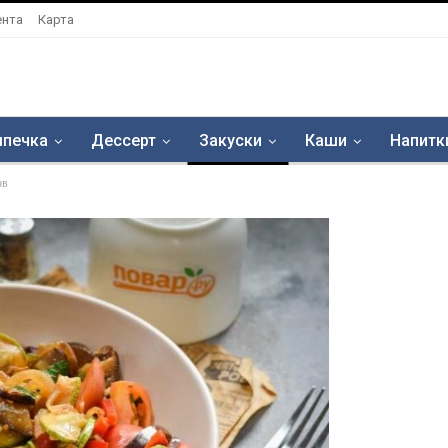
ента
Карта
печка
Дессерт
Закуски
Каши
Напитк
ов