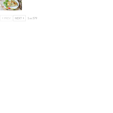
PREV
NEXT
1 из 579