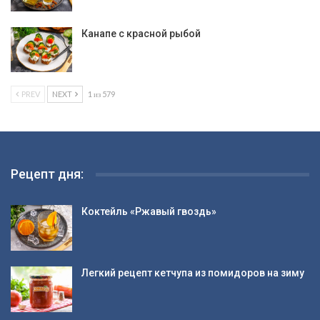
Канапе с красной рыбой
PREV
NEXT
1 из 579
Рецепт дня:
Коктейль «Ржавый гвоздь»
Легкий рецепт кетчупа из помидоров на зиму