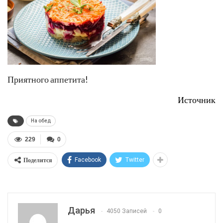
Приятного аппетита!
Источник
На обед
229
0
Поделится
Facebook
Twitter
Дарья
4050 Записей
0