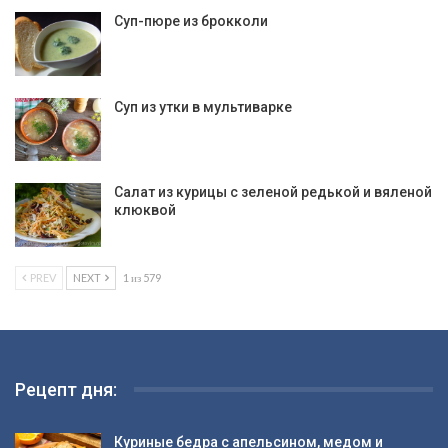
Суп-пюре из брокколи
Суп из утки в мультиварке
Салат из курицы с зеленой редькой и вяленой
клюквой
PREV
NEXT
1 из 579
Рецепт дня:
Куриные бедра с апельсином, медом и