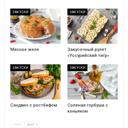
ЗАКУСКИ
ЗАКУСКИ
Мясное желе
Закусочный рулет
«Уссурийский тигр»
ЗАКУСКИ
ЗАКУСКИ
Сэндвич с ростбифом
Соленая горбуша с
коньяком
PREV
NEXT