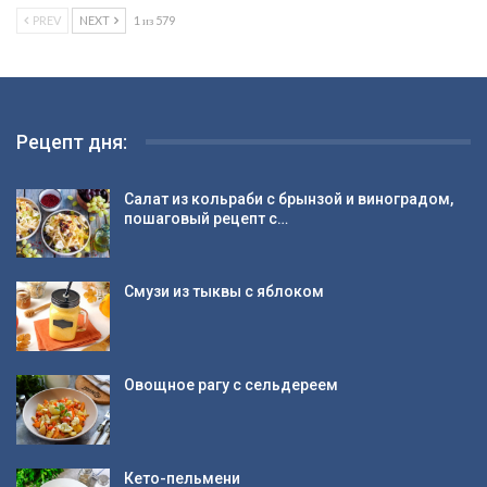
PREV
NEXT
1 из 579
Рецепт дня:
Салат из кольраби с брынзой и виноградом,
пошаговый рецепт с…
Смузи из тыквы с яблоком
Овощное рагу с сельдереем
Кето-пельмени