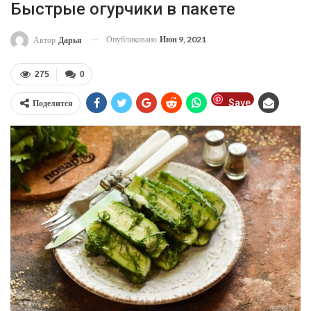
Быстрые огурчики в пакете
Опубликовано
Июн 9, 2021
Автор
Дарья
275
0
Save
Поделится