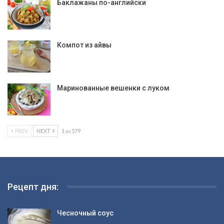
Баклажаны по-английски
Компот из айвы
Маринованные вешенки с луком
PREV
NEXT
1 из 579
Рецепт дня:
Чесночный соус