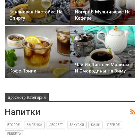
Банановая Настойка На
Йогурт В Мультиварке На
Спирту
Кефире
Чай Из Листьев Малины
Кофе-Тоник
И Смородины На Зиму
просмотр Категория
Напитки
ВТОРОЕ
ВЫПЕЧКА
ДЕССЕРТ
ЗАКУСКИ
КАШИ
ПЕРВОЕ
РЕЦЕПТЫ