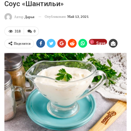
Соус «Шантильи»
Опубликовано
Май 13, 2021
Автор
Дарья
318
0
Save
Поделится