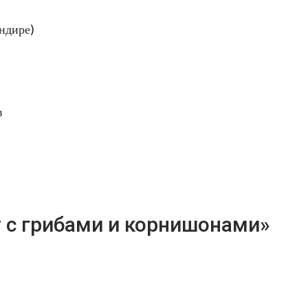
ндире)
в
т с грибами и корнишонами»