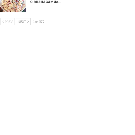
с ананасами»…
PREV
NEXT
1 из 579