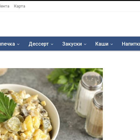
Лента
Карта
печка
Дессерт
Закуски
Каши
Напитк