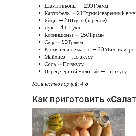
Шампиньоны — 200 Грамм
Картофель — 2 Штуки (сваренный в му
Яйцо — 2 Штуки (вареное)
Лук — 1 Штука
Корнишоны — 150 Грамм
Сыр — 50 Грамм
Растительное масло — 30 Миллилитро
Майонез — По вкусу
Соль — По вкусу
Перец черный молотый — По вкусу
Количество порций: 4-6
Как приготовить «Сала