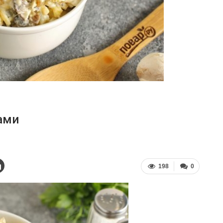
ами
198
0