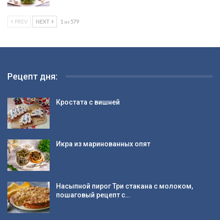
PREV
NEXT
1 из 579
Рецепт дня:
Кростата с вишней
Икра из маринованных опят
Насыпной пирог Три стакана с молоком,
пошаговый рецепт с…