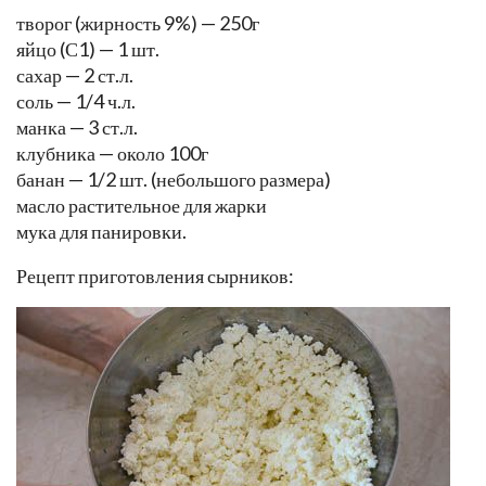
творог (жирность 9%) — 250г
яйцо (С1) — 1 шт.
сахар — 2 ст.л.
соль — 1/4 ч.л.
манка — 3 ст.л.
клубника — около 100г
банан — 1/2 шт. (небольшого размера)
масло растительное для жарки
мука для панировки.
Рецепт приготовления сырников: