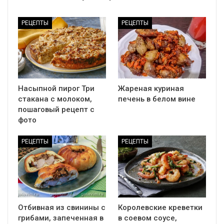
РЕЦЕПТЫ
РЕЦЕПТЫ
Насыпной пирог Три
Жареная куриная
стакана с молоком,
печень в белом вине
пошаговый рецепт с
фото
РЕЦЕПТЫ
РЕЦЕПТЫ
Отбивная из свинины с
Королевские креветки
грибами, запеченная в
в соевом соусе,