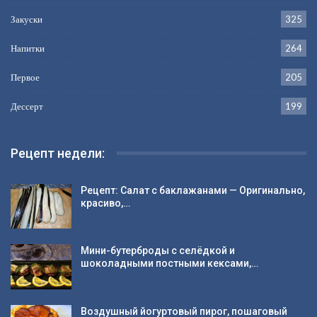
Закуски
325
Напитки
264
Первое
205
Дессерт
199
Рецепт недели:
Рецепт: Салат с баклажанами — Оригинально,
красиво,…
Мини-бутерброды с селёдкой и
шоколадными постными кексами,…
Воздушный йогуртовый пирог, пошаговый