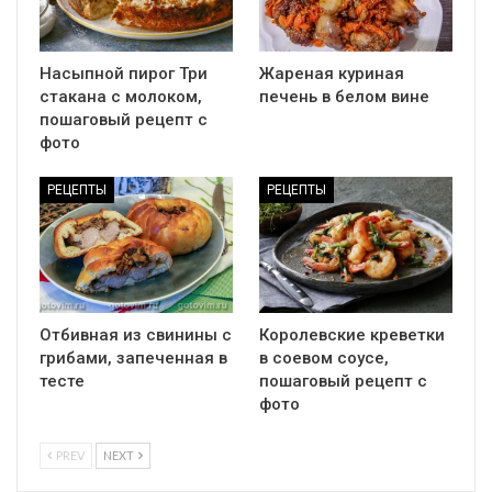
Насыпной пирог Три
Жареная куриная
стакана с молоком,
печень в белом вине
пошаговый рецепт с
фото
РЕЦЕПТЫ
РЕЦЕПТЫ
Отбивная из свинины с
Королевские креветки
грибами, запеченная в
в соевом соусе,
тесте
пошаговый рецепт с
фото
PREV
NEXT