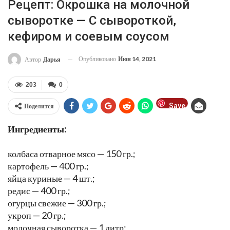
Рецепт: Окрошка на молочной
сыворотке — С сывороткой,
кефиром и соевым соусом
Опубликовано
Июн 14, 2021
Автор
Дарья
203
0
Save
Поделится
Ингредиенты:
колбаса отварное мясо — 150 гр.;
картофель — 400 гр.;
яйца куриные — 4 шт.;
редис — 400 гр.;
огурцы свежие — 300 гр.;
укроп — 20 гр.;
молочная сыворотка — 1 литр;