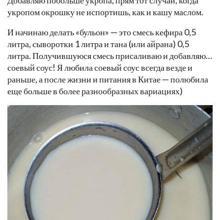
Добавляю побольше укропа, прям тот случай, когда
укропом окрошку не испортишь, как и кашу маслом.
И начинаю делать «бульон» — это смесь кефира 0,5
литра, сыворотки 1 литра и тана (или айрана) 0,5
литра. Получившуюся смесь присаливаю и добавляю…
соевый соус! Я любила соевый соус всегда везде и
раньше, а после жизни и питания в Китае — полюбила
еще больше в более разнообразных вариациях)