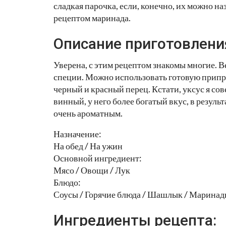
сладкая парочка, если, конечно, их можно н
рецептом маринада.
Описание приготовлени
Уверена, с этим рецептом знакомы многие. В
специи. Можно использовать готовую припр
черный и красный перец. Кстати, уксус я со
винный, у него более богатый вкус, в резуль
очень ароматным.
Назначение:
На обед / На ужин
Основной ингредиент:
Мясо / Овощи / Лук
Блюдо:
Соусы / Горячие блюда / Шашлык / Марина
Ингредиенты рецепта: