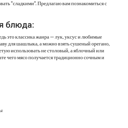
азвать "сладкими". Предлагаю вам познакомиться с
я блюда:
едь это классика жанра — лук, уксус и любимые
аву для шашлыка, а можно взять сушеный орегано,
ветую использовать не столовый, а яблочный или
тате чего мясо получается традиционно сочным и
ды