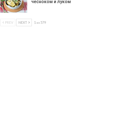
чесноком и луком
PREV
NEXT
1 из 579