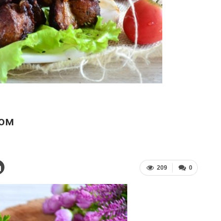
ком
209
0