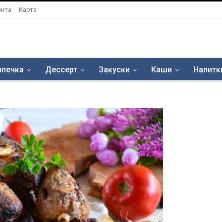
ента
Карта
печка
Дессерт
Закуски
Каши
Напитк