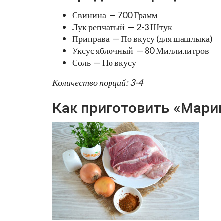
Свинина — 700 Грамм
Лук репчатый — 2-3 Штук
Приправа — По вкусу (для шашлыка)
Уксус яблочный — 80 Миллилитров
Соль — По вкусу
Количество порций: 3-4
Как приготовить «Мари