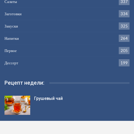
Салаты
337
Заготовки
334
Закуски
325
Напитки
264
Первое
205
Дессерт
199
Рецепт недели:
Грушевый чай
Салат из свеклы с черносливом и яблоками