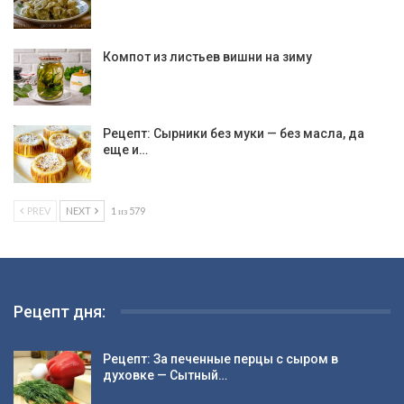
Компот из листьев вишни на зиму
Рецепт: Сырники без муки — без масла, да
еще и…
PREV
NEXT
1 из 579
Рецепт дня:
Рецепт: За печенные перцы с сыром в
духовке — Сытный…