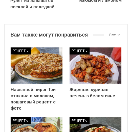
изюмом и лимоном
Рулет из лаваша со
свеклой и селедкой
Вам также могут понравиться
Все
РЕЦЕПТЫ
РЕЦЕПТЫ
Насыпной пирог Три
Жареная куриная
стакана с молоком,
печень в белом вине
пошаговый рецепт с
фото
РЕЦЕПТЫ
РЕЦЕПТЫ