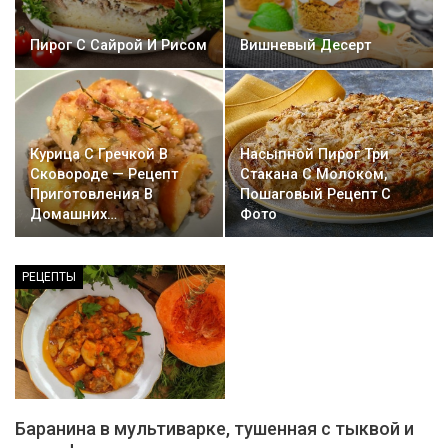
Пирог С Сайрой И Рисом
Вишневый Десерт
Курица С Гречкой В
Насыпной Пирог Три
Сковороде — Рецепт
Стакана С Молоком,
Приготовления В
Пошаговый Рецепт С
Домашних…
Фото
РЕЦЕПТЫ
Баранина в мультиварке, тушенная с тыквой и