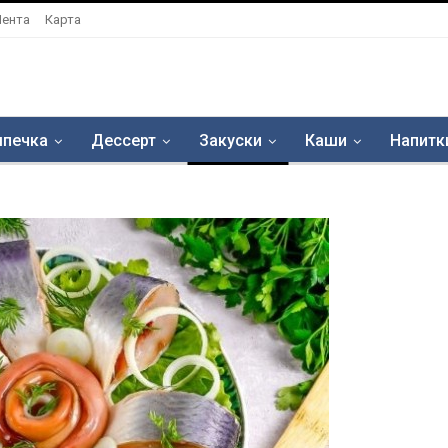
Лента
Карта
печка
Дессерт
Закуски
Каши
Напитк