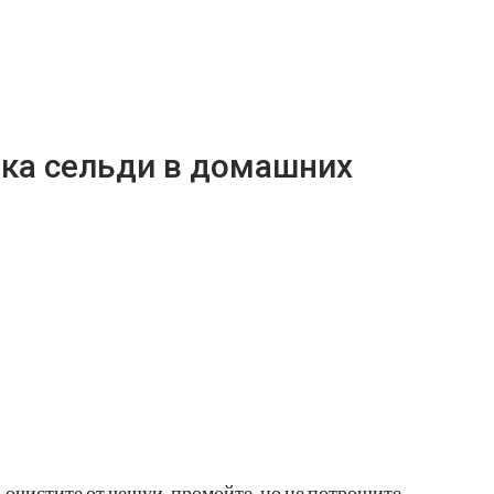
лка сельди в домашних
 очистите от чешуи, промойте, но не потрошите