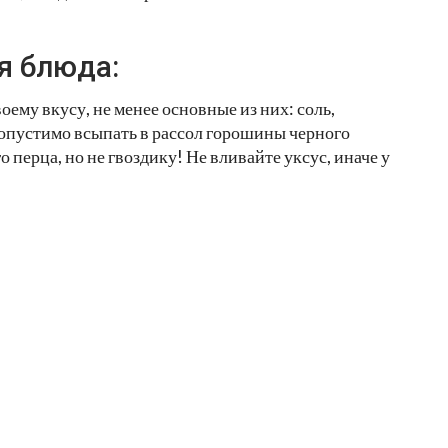
я блюда:
ему вкусу, не менее основные из них: соль,
опустимо всыпать в рассол горошины черного
 перца, но не гвоздику! Не вливайте уксус, иначе у