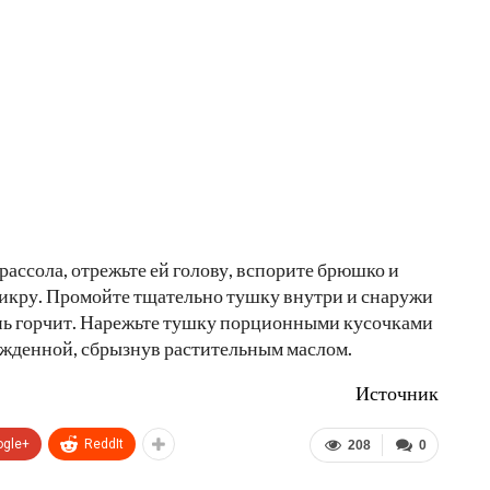
рассола, отрежьте ей голову, вспорите брюшко и
 икру. Промойте тщательно тушку внутри и снаружи
ень горчит. Нарежьте тушку порционными кусочками
лажденной, сбрызнув растительным маслом.
Источник
ogle+
ReddIt
208
0