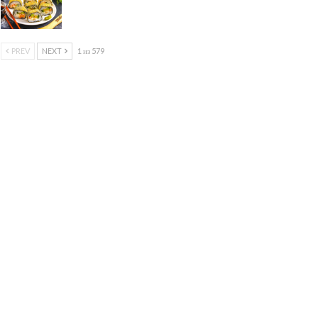
PREV
NEXT
1 из 579