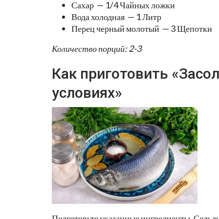
Сахар — 1/4 Чайных ложки
Вода холодная — 1 Литр
Перец черный молотый — 3 Щепотки
Количество порций: 2-3
Как приготовить «Засо
условиях»
Подготовьте указанные ингредиенты. Сельдь