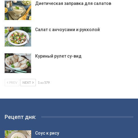
Диетическая заправка для салатов
Салат с анчоусами и рукколой
Куриный рулет су-вид
PREV
NEXT
1 из 579
Рецепт дня:
Соус к рису