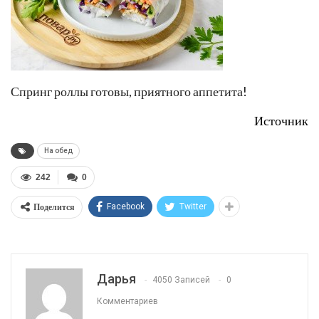
Спринг роллы готовы, приятного аппетита!
Источник
На обед
242
0
Поделится
Facebook
Twitter
Дарья
4050 Записей
0
Комментариев