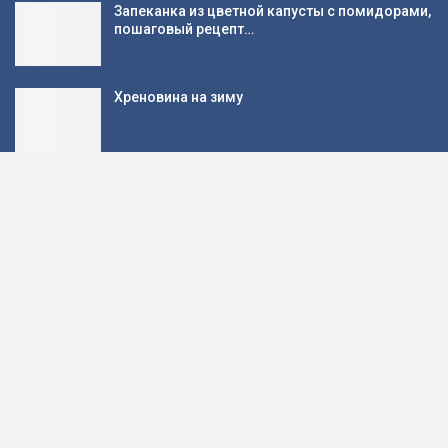
Запеканка из цветной капусты с помидорами,
пошаговый рецепт…
Хреновина на зиму
Популярные категории
Второе
396
Выпечка
383
Салаты
337
Заготовки
334
Закуски
325