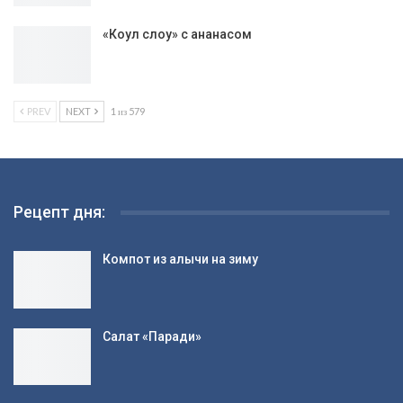
«Коул слоу» с ананасом
PREV
NEXT
1 из 579
Рецепт дня:
Компот из алычи на зиму
Салат «Паради»