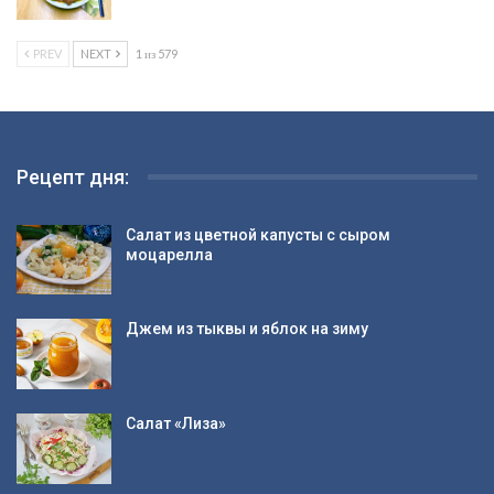
PREV
NEXT
1 из 579
Рецепт дня:
Салат из цветной капусты с сыром
моцарелла
Джем из тыквы и яблок на зиму
Салат «Лиза»