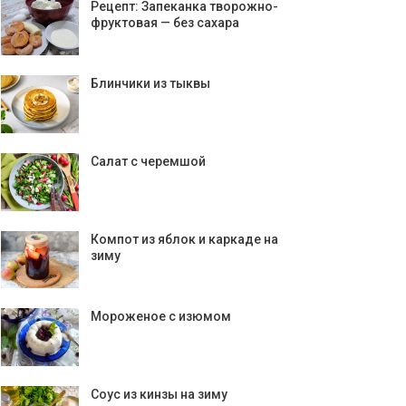
Рецепт: Запеканка творожно-
фруктовая — без сахара
Блинчики из тыквы
Салат с черемшой
Компот из яблок и каркаде на
зиму
Мороженое с изюмом
Соус из кинзы на зиму