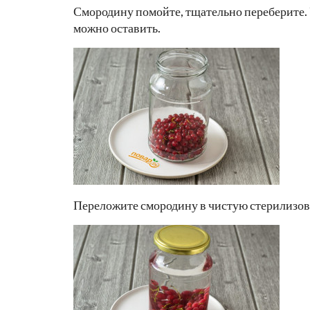
Смородину помойте, тщательно переберите. 
можно оставить.
Переложите смородину в чистую стерилизов