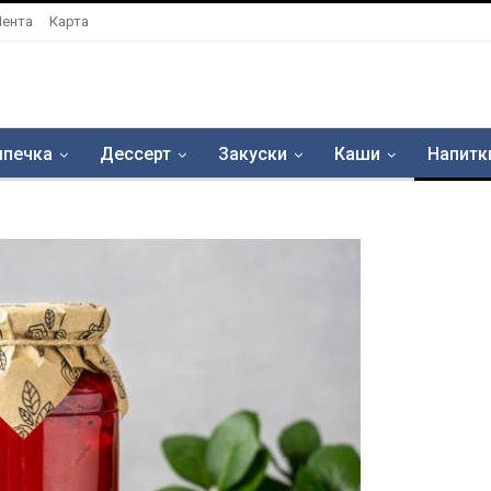
Лента
Карта
печка
Дессерт
Закуски
Каши
Напитк