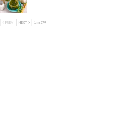
PREV
NEXT
1 из 579