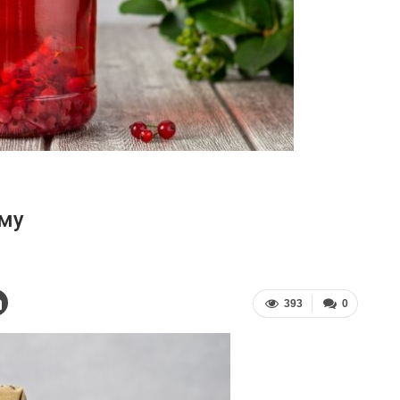
му
393
0