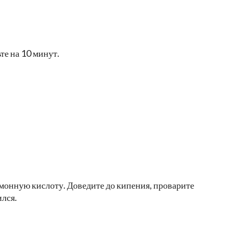
те на 10 минут.
имонную кислоту. Доведите до кипения, проварите
ился.