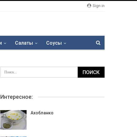
Sign in
и
Салаты
Соусы
Интересное:
Ахобланко