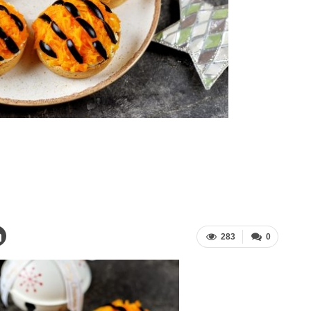
283
0