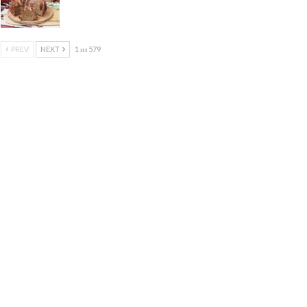
PREV
NEXT
1 из 579