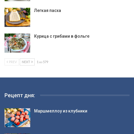
Легкая пасха
Курица с грибами в фольге
PREV
NEXT
1 из 579
Рецепт дня:
Маршмеллоу из клубники