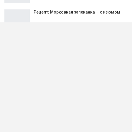
Рецепт: Морковная запеканка — с изюмом
PREV
NEXT
1 из 579
Рецепт дня:
Отбивные из свинины под «подушкой» из
морковки с…
Лечо из тыквы