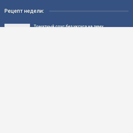
Рецепт недели:
Томатный соус без уксуса на зиму
Жаворонки на Сретение
Конвертики с джемом из черной смородины
Рецепт: Салат с помидорами и зеленью
«Июньский»…