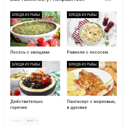
БЛЮДА ИЗ РЫБЫ
БЛЮДА ИЗ РЫБЫ
Лосось с овощами
Равиоли с лососем
БЛЮДА ИЗ РЫБЫ
БЛЮДА ИЗ РЫБЫ
Действительно
Пангасиус с морковью,
горячие
в духовке
PREV
NEXT