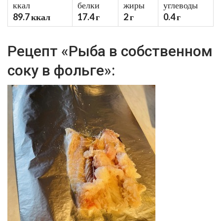
ккал
белки
жиры
углеводы
89.7 ккал
17.4 г
2 г
0.4 г
Рецепт «Рыба в собственном
соку в фольге»: