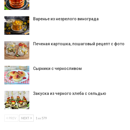
Варенье из незрелого винограда
Печеная картошка, пошаговый рецепт с фото
Сырники с черносливом
Закуска из черного хлеба с сельдью
PREV
NEXT
1 из 579