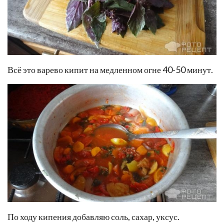
Всё это варево кипит на медленном огне 40-50 минут.
По ходу кипения добавляю соль, сахар, уксус.