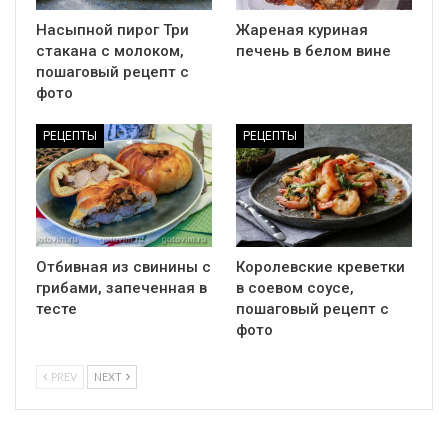
Насыпной пирог Три
Жареная куриная
стакана с молоком,
печень в белом вине
пошаговый рецепт с
фото
РЕЦЕПТЫ
РЕЦЕПТЫ
Отбивная из свинины с
Королевские креветки
грибами, запеченная в
в соевом соусе,
тесте
пошаговый рецепт с
фото
PREV
NEXT