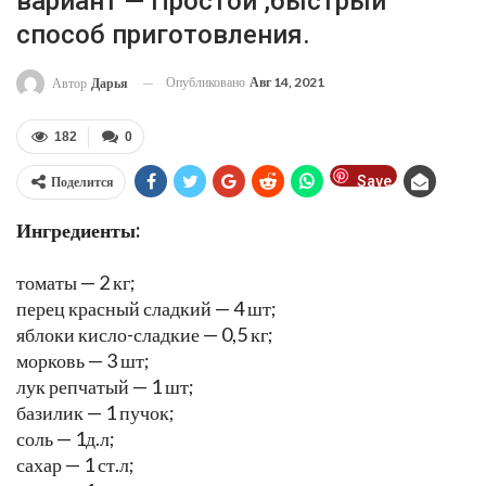
вариант — Простой ,быстрый
способ приготовления.
Опубликовано
Авг 14, 2021
Автор
Дарья
182
0
Save
Поделится
Ингредиенты:
томаты — 2 кг;
перец красный сладкий — 4 шт;
яблоки кисло-сладкие — 0,5 кг;
морковь — 3 шт;
лук репчатый — 1 шт;
базилик — 1 пучок;
соль — 1д.л;
сахар — 1 ст.л;