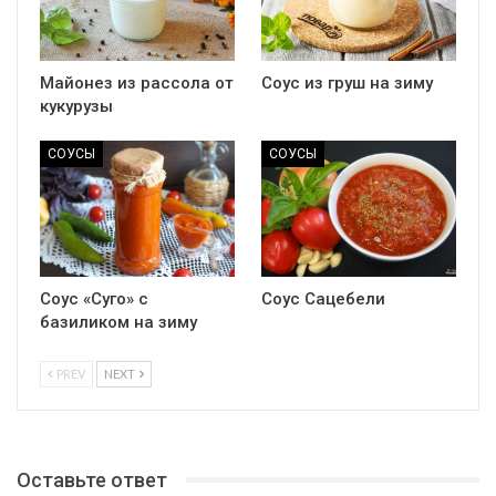
Майонез из рассола от
Соус из груш на зиму
кукурузы
СОУСЫ
СОУСЫ
Соус «Суго» с
Соус Сацебели
базиликом на зиму
PREV
NEXT
Оставьте ответ