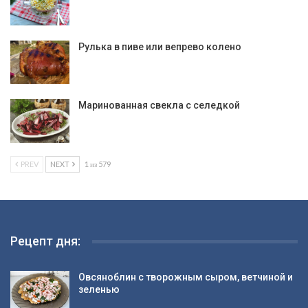
Рулька в пиве или вепрево колено
Маринованная свекла с селедкой
PREV
NEXT
1 из 579
Рецепт дня:
Овсяноблин с творожным сыром, ветчиной и
зеленью