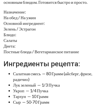
основным блюдом. Готовится быстро и просто.
Назначение:
На обед / На ужин
Основной ингредиент:
Зелень / Эстрагон
Блюдо:
Салаты
Диета:
Постные блюда / Вегетарианское питание
Ингредиенты рецепта:
Салатная смесь — 80 Грамм (айсберг, фризе,
радичио)
Лук зеленый — 1/3 Пучка
Укроп — 1/4 Пучка
Тархун — 10 Грамм
Сыр — 50-70 Грамм