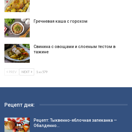
Гречневая каша с горохом
Свинина с овощами и слоеным тестом в
тажине
PREV
NEXT
1 из 579
Рецепт дня:
Рецепт: Тыквенно-яблочная запеканка —
Обалденно…