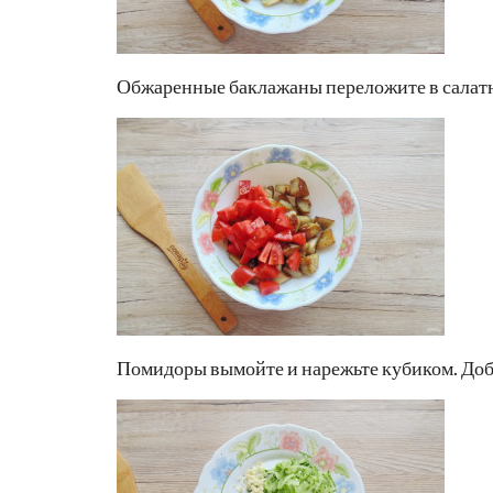
Обжаренные баклажаны переложите в салат
Помидоры вымойте и нарежьте кубиком. Доба