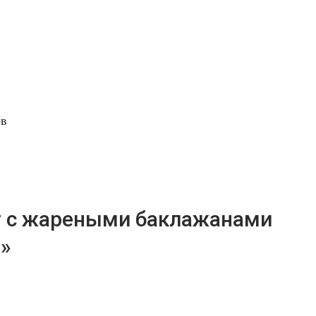
ов
т с жареными баклажанами
»