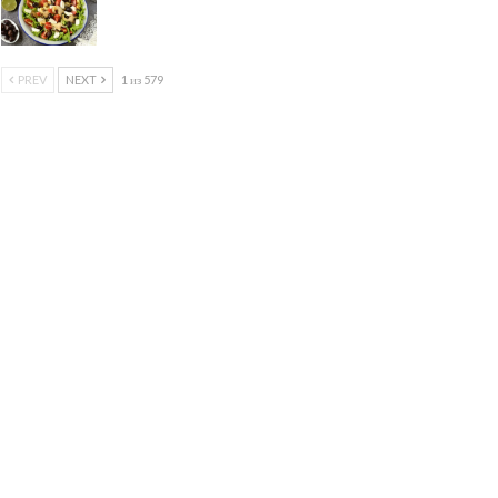
PREV
NEXT
1 из 579