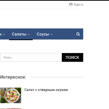
Sign in
и
Салаты
Соусы
Интересное:
Салат с отварным окунем