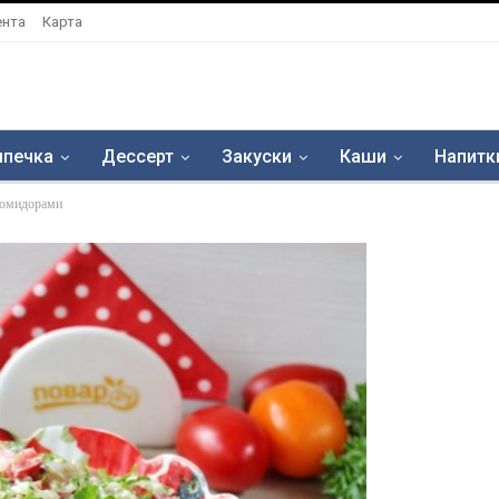
ента
Карта
печка
Дессерт
Закуски
Каши
Напитк
помидорами