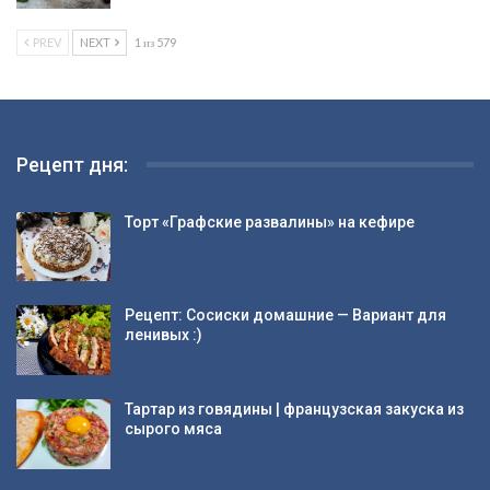
PREV
NEXT
1 из 579
Рецепт дня:
Торт «Графские развалины» на кефире
Рецепт: Сосиски домашние — Вариант для
ленивых :)
Тартар из говядины | французская закуска из
сырого мяса