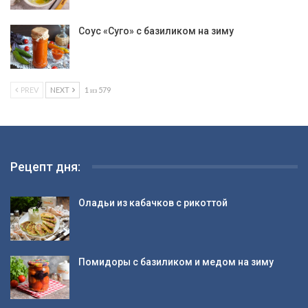
Соус «Суго» с базиликом на зиму
PREV
NEXT
1 из 579
Рецепт дня:
Оладьи из кабачков с рикоттой
Помидоры с базиликом и медом на зиму