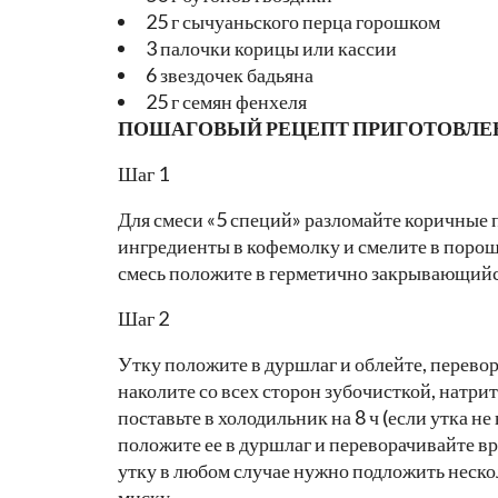
25 г сычуаньского перца горошком
3 палочки корицы или кассии
6 звездочек бадьяна
25 г семян фенхеля
ПОШАГОВЫЙ РЕЦЕПТ ПРИГОТОВЛЕ
Шаг 1
Для смеси «5 специй» разломайте коричные 
ингредиенты в кофемолку и смелите в порошо
смесь положите в герметично закрывающийс
Шаг 2
Утку положите в дуршлаг и облейте, перево
наколите со всех сторон зубочисткой, натрит
поставьте в холодильник на 8 ч (если утка не
положите ее в дуршлаг и переворачивайте вр
утку в любом случае нужно подложить неско
миску.