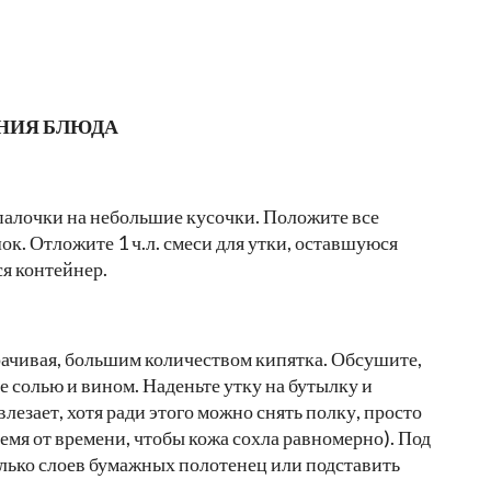
НИЯ БЛЮДА
палочки на небольшие кусочки. Положите все
к. Отложите 1 ч.л. смеси для утки, оставшуюся
я контейнер.
рачивая, большим количеством кипятка. Обсушите,
е солью и вином. Наденьте утку на бутылку и
 влезает, хотя ради этого можно снять полку, просто
емя от времени, чтобы кожа сохла равномерно). Под
лько слоев бумажных полотенец или подставить