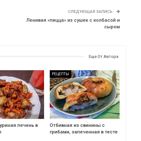
СЛЕДУЮЩАЯ ЗАПИСЬ
Ленивая «пицца» из сушек с колбасой и
сыром
Еще От Автора
РЕЦЕПТЫ
уриная печень в
Отбивная из свинины с
е
грибами, запеченная в тесте