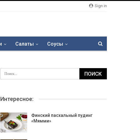
Sign in
и
Салаты
Соусы
Интересное:
Финский пасхальный пудинг
«Мямми»