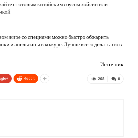
вайте с готовым китайским соусом хойсин или
икой
ином жире со специями можно быстро обжарить
ки и апельсины в кожуре. Лучше всего делать это в
Источник
ogle+
ReddIt
208
0