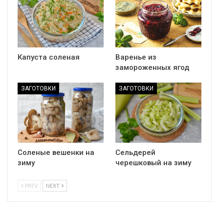
Капуста соленая
Варенье из
замороженных ягод
ЗАГОТОВКИ
ЗАГОТОВКИ
Соленые вешенки на
Сельдерей
зиму
черешковый на зиму
PREV
NEXT