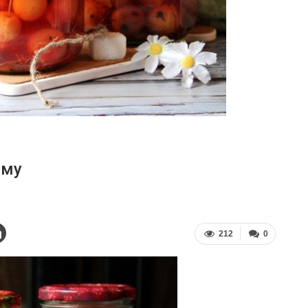
иму
212
0