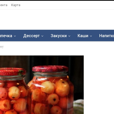
ента
Карта
печка
Дессерт
Закуски
Каши
Напитк
иму