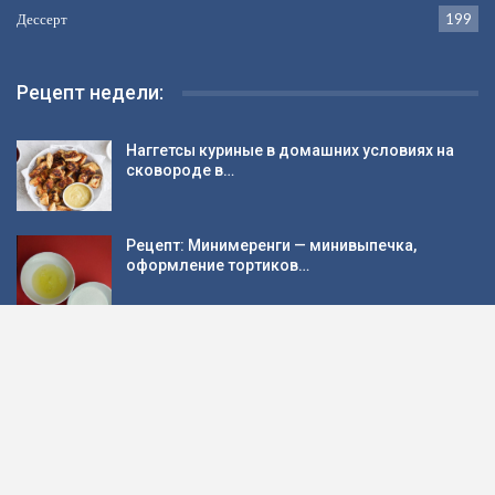
Дессерт
199
Рецепт недели:
Наггетсы куриные в домашних условиях на
сковороде в…
Рецепт: Минимеренги — минивыпечка,
оформление тортиков…
Тарталетки с творожным сыром и крабовыми
палочками
Рецепт: Безглютеновые кабачковые оладьи
— для малышей…