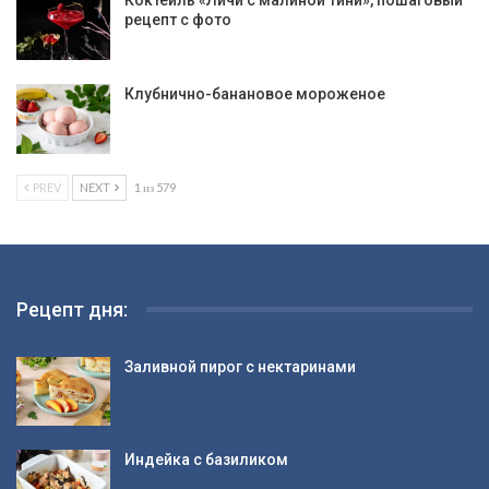
Коктейль «Личи с малиной тини», пошаговый
рецепт с фото
Клубнично-банановое мороженое
PREV
NEXT
1 из 579
Рецепт дня:
Заливной пирог с нектаринами
Индейка с базиликом