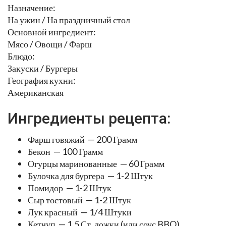
Назначение:
На ужин / На праздничный стол
Основной ингредиент:
Мясо / Овощи / Фарш
Блюдо:
Закуски / Бургеры
География кухни:
Американская
Ингредиенты рецепта:
Фарш говяжий — 200 Грамм
Бекон — 100 Грамм
Огурцы маринованные — 60 Грамм
Булочка для бургера — 1-2 Штук
Помидор — 1-2 Штук
Сыр тостовый — 1-2 Штук
Лук красный — 1/4 Штуки
Кетчуп — 1,5 Ст. ложки (или соус BBQ)