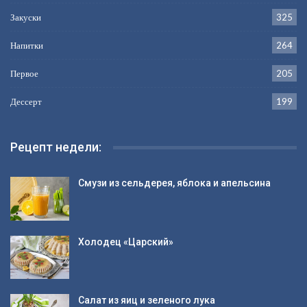
Закуски
325
Напитки
264
Первое
205
Дессерт
199
Рецепт недели:
Смузи из сельдерея, яблока и апельсина
Холодец «Царский»
Салат из яиц и зеленого лука