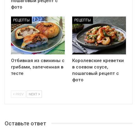
пошаговый рецепт с
фото
РЕЦЕПТЫ
РЕЦЕПТЫ
Отбивная из свинины с
Королевские креветки
грибами, запеченная в
в соевом соусе,
тесте
пошаговый рецепт с
фото
PREV
NEXT
Оставьте ответ