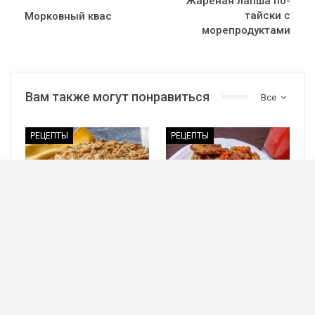
Жареная лапша по-
тайски с
Морковный квас
морепродуктами
Вам также могут понравиться
Все
РЕЦЕПТЫ
РЕЦЕПТЫ
Насыпной пирог Три
Жареная куриная
стакана с молоком,
печень в белом вине
пошаговый рецепт с
фото
РЕЦЕПТЫ
РЕЦЕПТЫ