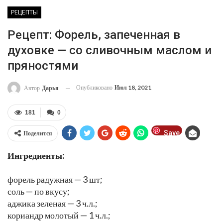
РЕЦЕПТЫ
Рецепт: Форель, запеченная в
духовке — со сливочным маслом и
пряностями
Опубликовано
Июл 18, 2021
Автор
Дарья
181
0
Save
Поделится
Ингредиенты:
форель радужная — 3 шт;
соль — по вкусу;
аджика зеленая — 3 ч.л.;
кориандр молотый — 1 ч.л.;