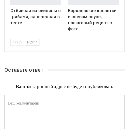
Насыпной пирог Три
Жареная куриная
стакана с молоком,
печень в белом вине
пошаговый рецепт с
фото
РЕЦЕПТЫ
РЕЦЕПТЫ
Отбивная из свинины с
Королевские креветки
грибами, запеченная в
в соевом соусе,
тесте
пошаговый рецепт с
фото
PREV
NEXT
Оставьте ответ