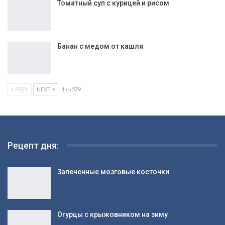
Соус из калины
Рецепт: Сосиска в тесте — Любимая выпечка!
Просто и…
Томатный суп с курицей и рисом
Банан с медом от кашля
PREV
NEXT
1 из 579