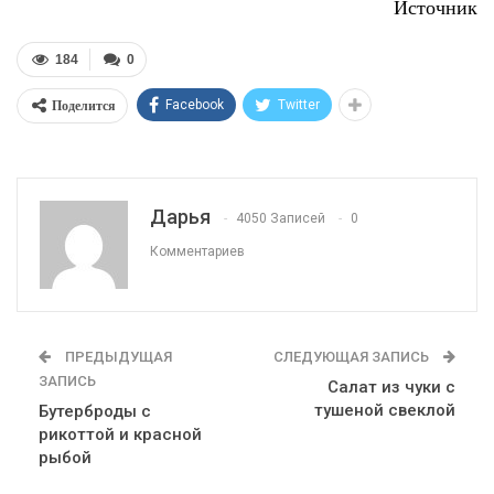
шарик и выкладываем на противень . Вдавливаем по
центру и в образовавшуюся ямку выкладываем джем.
Шаг 4
Выпекаем 15 минут при температуре 190-200°C.
Источник
184
0
Поделится
Facebook
Twitter
Дарья
4050 Записей
0
Комментариев