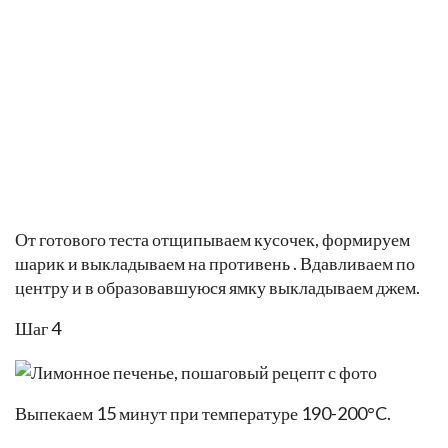
Яйцо с сахаром взбить до светлой пышной
консистенции и вместе с цедрой добавить к масляной
крошке. Сюда же вылить сок лимона и быстро
замесить тесто.
Шаг 3
От готового теста отщипываем кусочек, формируем