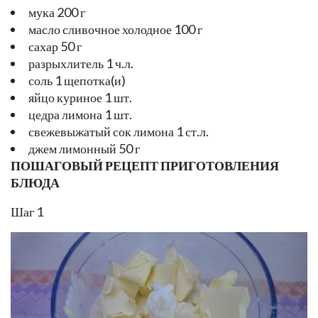
мука 200 г
масло сливочное холодное 100 г
сахар 50 г
разрыхлитель 1 ч.л.
соль 1 щепотка(и)
яйцо куриное 1 шт.
цедра лимона 1 шт.
свежевыжатый сок лимона 1 ст.л.
джем лимонный 50 г
ПОШАГОВЫЙ РЕЦЕПТ ПРИГОТОВЛЕНИЯ
БЛЮДА
Шаг 1