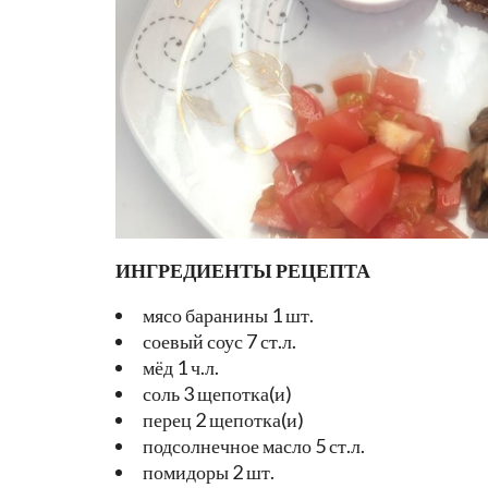
ИНГРЕДИЕНТЫ РЕЦЕПТА
мясо баранины 1 шт.
соевый соус 7 ст.л.
мёд 1 ч.л.
соль 3 щепотка(и)
перец 2 щепотка(и)
подсолнечное масло 5 ст.л.
помидоры 2 шт.