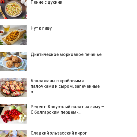
Пенне с цукини
Нут к пиву
Диетическое морковное печенье
Баклажаны с крабовыми
палочками и сыром, запеченные
в…
Рецепт: Капустный салат на зиму —
С болгарским перцем-…
Сладкий эльзасский пирог