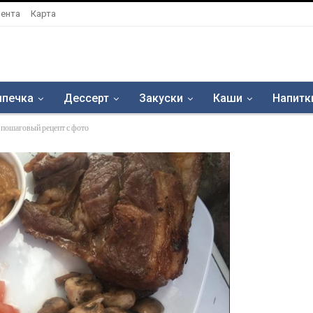
ента
Карта
печка
Дессерт
Закуски
Каши
Напитк
 пошаговый рецепт с фото