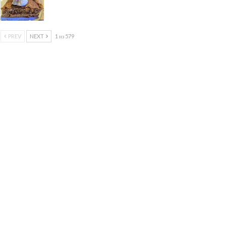
PREV
NEXT
1 из 579