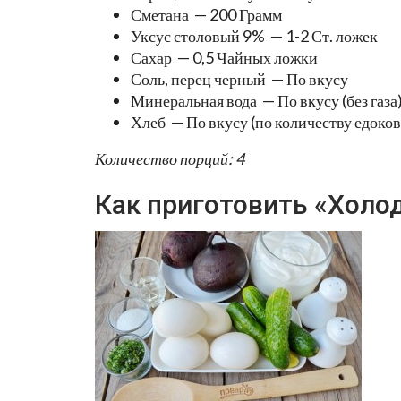
Сметана — 200 Грамм
Уксус столовый 9% — 1-2 Ст. ложек
Сахар — 0,5 Чайных ложки
Соль, перец черный — По вкусу
Минеральная вода — По вкусу (без газа
Хлеб — По вкусу (по количеству едоков
Количество порций: 4
Как приготовить «Холод