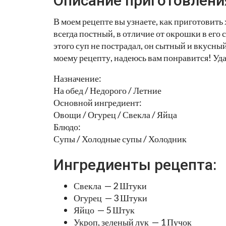
Описание приготовлени
В моем рецепте вы узнаете, как приготовить 
всегда постный, в отличие от окрошки в его 
этого суп не пострадал, он сытный и вкусны
моему рецепту, надеюсь вам понравится! Уд
Назначение:
На обед / Недорого / Летние
Основной ингредиент:
Овощи / Огурец / Свекла / Яйца
Блюдо:
Супы / Холодные супы / Холодник
Ингредиенты рецепта:
Свекла — 2 Штуки
Огурец — 3 Штуки
Яйцо — 5 Штук
Укроп, зеленый лук — 1 Пучок