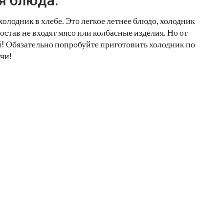
я блюда:
холодник в хлебе. Это легкое летнее блюдо, холодник
состав не входят мясо или колбасные изделия. Но от
й! Обязательно попробуйте приготовить холодник по
ачи!