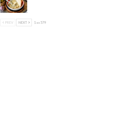
PREV
NEXT
1 из 579