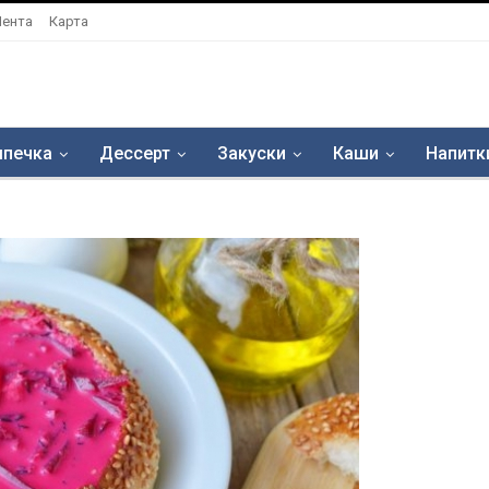
Лента
Карта
печка
Дессерт
Закуски
Каши
Напитк