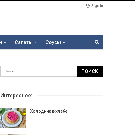
Sign in
и
Салаты
Соусы
Интересное:
Холодник в хлебе