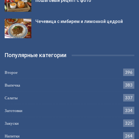
пошаговый рецепт с фото
Чечевица с имбирем и лимонной цедрой
Популярные категории
Второе
396
Выпечка
383
Салаты
337
Заготовки
334
Закуски
325
Напитки
264