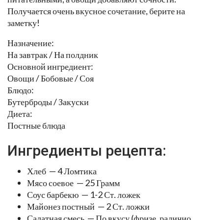
Получается очень вкусное сочетание, берите на
заметку!
Назначение:
На завтрак / На полдник
Основной ингредиент:
Овощи / Бобовые / Соя
Блюдо:
Бутерброды / Закуски
Диета:
Постные блюда
Ингредиенты рецепта:
Хлеб — 4 Ломтика
Мясо соевое — 25 Грамм
Соус барбекю — 1-2 Ст. ложек
Майонез постный — 2 Ст. ложки
Салатная смесь — По вкусу (фризе, радичио,