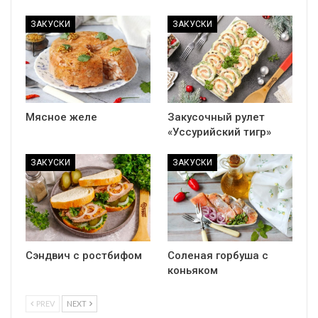
ЗАКУСКИ
ЗАКУСКИ
Мясное желе
Закусочный рулет
«Уссурийский тигр»
ЗАКУСКИ
ЗАКУСКИ
Сэндвич с ростбифом
Соленая горбуша с
коньяком
PREV
NEXT