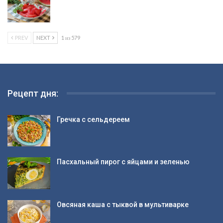
PREV
NEXT
1 из 579
Рецепт дня:
Гречка с сельдереем
Пасхальный пирог с яйцами и зеленью
Овсяная каша с тыквой в мультиварке