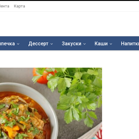
Лента
Карта
печка
Дессерт
Закуски
Каши
Напитк