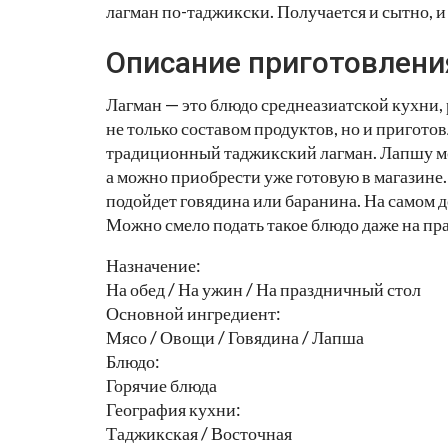
лагман по-таджикски. Получается и сытно, 
Описание приготовлени
Лагман — это блюдо среднеазиатской кухни,
не только составом продуктов, но и пригото
традиционный таджикский лагман. Лапшу мо
а можно приобрести уже готовую в магазине
подойдет говядина или баранина. На самом д
Можно смело подать такое блюдо даже на пр
Назначение:
На обед / На ужин / На праздничный стол
Основной ингредиент:
Мясо / Овощи / Говядина / Лапша
Блюдо:
Горячие блюда
География кухни:
Таджикская / Восточная