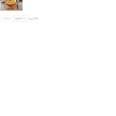
PREV
NEXT
1 из 579