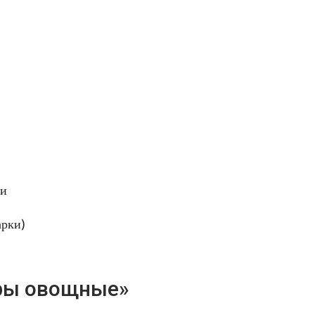
ки
арки)
оры овощные»