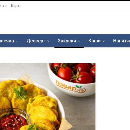
ента
Карта
печка
Дессерт
Закуски
Каши
Напитк