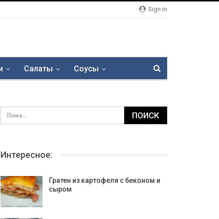
Sign in
и
Салаты
Соусы
Интересное:
Гратен из картофеля с беконом и
сыром