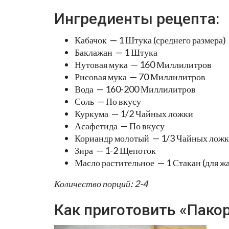
Ингредиенты рецепта:
Кабачок — 1 Штука (среднего размера)
Баклажан — 1 Штука
Нутовая мука — 160 Миллилитров
Рисовая мука — 70 Миллилитров
Вода — 160-200 Миллилитров
Соль — По вкусу
Куркума — 1/2 Чайных ложки
Асафетида — По вкусу
Кориандр молотый — 1/3 Чайных лож
Зира — 1-2 Щепоток
Масло растительное — 1 Стакан (для ж
Количество порций: 2-4
Как приготовить «Пак