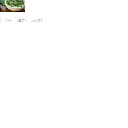
PREV
NEXT
1 из 579